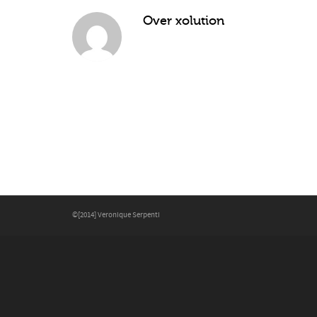
Over
xolution
©[2014] Veronique Serpenti