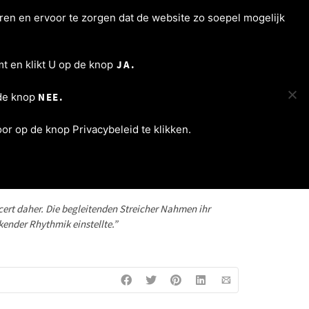
ren en ervoor te zorgen dat de website zo soepel mogelijk
ncertagenda
Programma’s
Varia
Contact
t en klikt U op de knop
JA.
 de knop
NEE.
WALDKRAIBURGER NACHRICHTEN
r op de knop Privacybeleid te klikken.
cert daher. Die begleitenden Streicher Nahmen ihr
kender Rhythmik einstellte.”