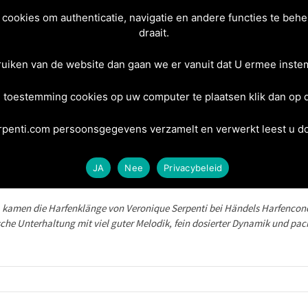
ookies om authenticatie, navigatie en andere functies te behe
draait.
Home
Info
Tickets
Berghout Ensemble
Co
ruiken van de website dan gaan we er vanuit dat U ermee instem
 toestemming cookies op uw computer te plaatsen klik dan op
penti.com persoonsgegevens verzamelt en verwerkt leest u doo
JA
Nee
Privacybeleid
ht, kamen die Harfenklänge von Veronique Serpenti bei Händels Harfencon
ische Unterhaltung mit viel guter Melodik, fein dosierter Dynamik und pac