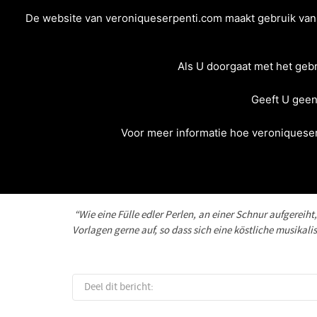
De website van veroniqueserpenti.com maakt gebruik van c
Als U doorgaat met het geb
Geeft U geen
HANAUER ANZEIGER
Voor meer informatie hoe veroniqueser
Posted by
xolution
on
22 juni 2014
in
“Wie eine Fülle edler Perlen, an einer Schnur aufgerei
Vorlagen gerne auf, so dass sich eine köstliche musikal
Deel dit bericht: