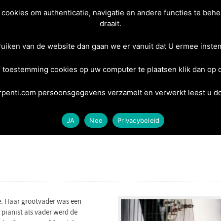
ookies om authenticatie, navigatie en andere functies te behe
draait.
Home
Info
Tickets
Berghout Ensemble
Co
ruiken van de website dan gaan we er vanuit dat U ermee instem
 toestemming cookies op uw computer te plaatsen klik dan op
Biografie
penti.com persoonsgegevens verzamelt en verwerkt leest u doo
JA
Nee
Privacybeleid
e. Haar grootvader was een
pianist als vader werd de