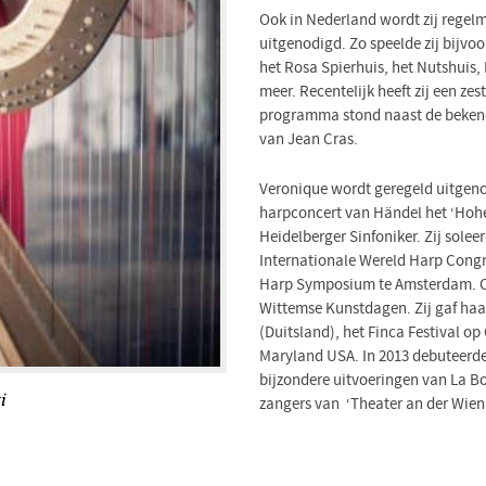
Ook in Nederland wordt zij regel
uitgenodigd. Zo speelde zij bijvoo
het Rosa Spierhuis, het Nutshuis
meer. Recentelijk heeft zij een ze
programma stond naast de bekend
van Jean Cras.
Veronique wordt geregeld uitgenod
harpconcert van Händel het ‘Hohe
Heidelberger Sinfoniker. Zij solee
Internationale Wereld Harp Congre
Harp Symposium te Amsterdam. Oo
Wittemse Kunstdagen. Zij gaf haar
(Duitsland), het Finca Festival op
Maryland USA. In 2013 debuteerde
bijzondere uitvoeringen van La 
i
zangers van ‘Theater an der Wien’