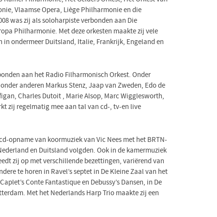
nie, Vlaamse Opera, Liège Philharmonie en die
08 was zij als soloharpiste verbonden aan Die
opa Philharmonie. Met deze orkesten maakte zij vele
 in ondermeer Duitsland, Italie, Frankrijk, Engeland en
verbonden aan het Radio Filharmonisch Orkest. Onder
ls onder anderen Markus Stenz, Jaap van Zweden, Edo de
igan, Charles Dutoit , Marie Alsop, Marc Wigglesworth,
t zij regelmatig mee aan tal van cd-, tv-en live
en cd-opname van koormuziek van Vic Nees met het BRTN-
Nederland en Duitsland volgden. Ook in de kamermuziek
eedt zij op met verschillende bezettingen, variërend van
ndere te horen in Ravel’s septet in De Kleine Zaal van het
aplet’s Conte Fantastique en Debussy’s Dansen, in De
tterdam. Met het Nederlands Harp Trio maakte zij een