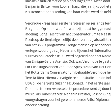
klassieke muziek met de paplepel ingegoten. Mede door
Benjamin Britten voor koor en harp, die jaarlijks op he
Kerstconcert onder leiding van haar vader, werd de lie
Veronique kreeg haar eerste harplessen op zesjarige leef
Berghout. Op haar twaalfde werd zij, naast het gymnasi
afdeling ‘Jong Talent’ van het Conservatorium te Maastri
Reeds op dertienjarige leeftijd debuteerde zij als soliste
van het AVRO programma “Jonge mensen op het concert
vertegenwoordigde zij Nederland tijdens het ‘Internatio
‘Eurovision Braodcast’. Zij werd begeleid door het Radi
van Enrique Garcia Asensio. Ook was Veronique te gast 
Für Elise uitgezonden vanuit de Spiegelzaal van Het C
het Rotterdams Conservatorium behaalde Veronique het
Teresia Rieu. Hierna vervolgde ze haar studie aan de In
USA bij de harpiste Suzann McDonald. In het eerste jaar 
Diploma. Na een zware selectieprocedure werd zij doo
musici als Janos Starker, Menahin Pressler, Joseph Gin
voorgedragen voor het gerenommeerde Artist Diploma, 
onderscheiding.