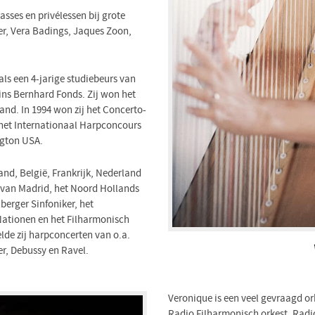
sses en privélessen bij grote
er, Vera Badings, Jaques Zoon,
ls een 4-jarige studiebeurs van
ins Bernhard Fonds. Zij won het
nd. In 1994 won zij het Concerto-
 het Internationaal Harpconcours
ngton USA.
and, België, Frankrijk, Nederland
 van Madrid, het Noord Hollands
berger Sinfoniker, het
Nationen en het Filharmonisch
lde zij harpconcerten van o.a.
er, Debussy en Ravel.
Veronique is een veel gevraagd or
Radio Filharmonisch orkest, Radi