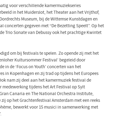
matig voor verschillende kamermuziekseries
rbeeld in het Muiderslot, het Theater aan het Vrijthof,
, Dordrechts Museum, bij de Wittemse Kunstdagen en
stal concerten gegeven met “De Bezetting Speelt”. Op het
e Trio Sonate van Debussy ook het prachtige Kwintet
igd om bij festivals te spelen. Zo opende zij met het
nloher Kultursommer Festival’ begeleid door
rde in de ‘Focus on Youth’ concerten van het
s in Kopenhagen en zij trad op tijdens het Europees
k nam zij deel aan het kamermuziek festival de
 medewerking tijdens het Art Festival op Sylt
 Gran Canaria en The National Orchestra Institute,
 zij op het Grachtenfestival Amsterdam met een reeks
Bohème, bewerkt voor 15 musici in samenwerking met
.