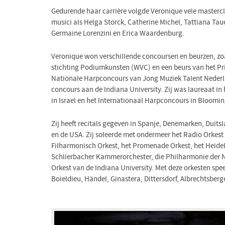
Gedurende haar carrière volgde Veronique vele mastercla
musici als Helga Storck, Catherine Michel, Tattiana Tau
Germaine Lorenzini en Erica Waardenburg.
Veronique won verschillende concoursen en beurzen, zoa
stichting Podiumkunsten (WVC) en een beurs van het Pr
Nationale Harpconcours van Jong Muziek Talent Nederla
concours aan de Indiana University. Zij was laureaat in
in Israel en het Internationaal Harpconcours in Bloomi
Zij heeft recitals gegeven in Spanje, Denemarken, Duitsl
en de USA. Zij soleerde met ondermeer het Radio Orkest
Filharmonisch Orkest, het Promenade Orkest, het Heidel
Schlierbacher Kammerorchester, die Philharmonie der 
Orkest van de Indiana University. Met deze orkesten spee
Boieldieu, Händel, Ginastera, Dittersdorf, Albrechtsberg