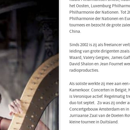
het Oosten, Luxemburg Philharmo
Philharmonie der Nationen. Tot 20
Philharmonie der Nationen en Eur
tournees en bezocht de grote zalen
China.
Sinds 2002 is zij als freelancer 
leiding van grote dirigenten zoa
Waard, Valery Gergiev, James Gaff
David Shalon en Jean Fournet werk
radioproducties.
Als soliste werkte zij mee aan e
Kamerkoor. Concerten in België, 
is Veronique actief. Regelmatig tr
duo tot septet. Zo was zij onder a
Concertgebouw Amsterdam en in C
Jurriaanse Zaal van de Doelen Ro
kleine tournee in Duitsland.