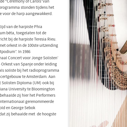
 de “Ceremony of Carols”van
t programma stonden tijdens het
fde voor de harp aangewakkerd.
tijd van de harpiste Phia
um bèta, toegelaten tot de
cht bij de harpiste Teresia Rieu.
 met orkest in de 100ste uitzending
podium”. In 1986
naal Concert voor Jonge Solisten’
o Orkest van Spanje onder leiding
als soliste bij het radioprogramma
oncertgebouw te Amsterdam. Aan
 Solisten Diploma (UM) ook bij
diana University te Bloomington
behaalde zij hier het Performers
r internationaal gerenommeerde
gold en George Sebok
dat zij behaalde met de hoogste