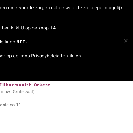
ren en ervoor te zorgen dat de website zo soepel mogelijk
ncertagenda
Programma’s
Varia
Contact
t en klikt U op de knop
JA.
 de knop
NEE.
r op de knop Privacybeleid te klikken.
Filharmonish Orkest
bouw (Grote zaal)
onie no.11