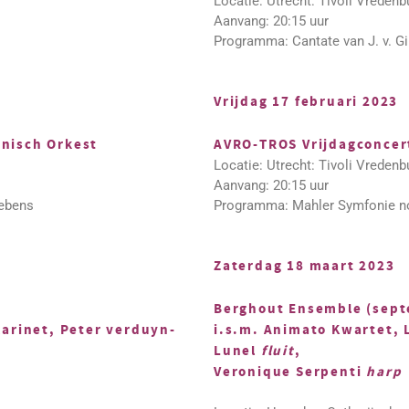
Locatie: Utrecht: Tivoli Vredenb
Aanvang: 20:15 uur
Programma: Cantate van J. v. G
Vrijdag 17 februari 2023
nisch Orkest
AVRO-TROS Vrijdagconcert
Locatie: Utrecht: Tivoli Vredenb
Aanvang: 20:15 uur
Lebens
Programma: Mahler Symfonie no.
Zaterdag 18 maart 2023
Berghout Ensemble (sept
larinet, Peter verduyn-
i.s.m. Animato Kwartet, 
Lunel
fluit
,
Veronique Serpenti
harp