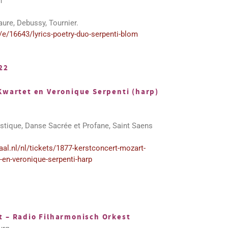
n
ure, Debussy, Tournier.
/e/16643/lyrics-poetry-duo-serpenti-blom
22
Kwartet en Veronique Serpenti (harp)
tique, Danse Sacrée et Profane, Saint Saens
aal.nl/nl/tickets/1877-kerstconcert-mozart-
-en-veronique-serpenti-harp
 – Radio Filharmonisch Orkest