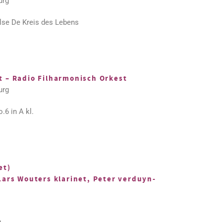
urg
ilse De Kreis des Lebens
 – Radio Filharmonisch Orkest
urg
6 in A kl.
et)
Lars Wouters klarinet, Peter verduyn-