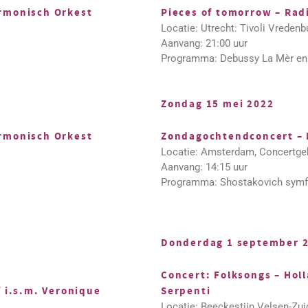
armonisch Orkest
Pieces of tomorrow – Rad
Locatie: Utrecht: Tivoli Vredenb
Aanvang: 21:00 uur
Programma: Debussy La Mèr en
Zondag 15 mei 2022
armonisch Orkest
Zondagochtendconcert – 
Locatie: Amsterdam, Concertge
Aanvang: 14:15 uur
Programma: Shostakovich symf
Donderdag 1 september 
Concert: Folksongs – Holl
f i.s.m. Veronique
Serpenti
Locatie: Beeckestijn Velsen-Zui