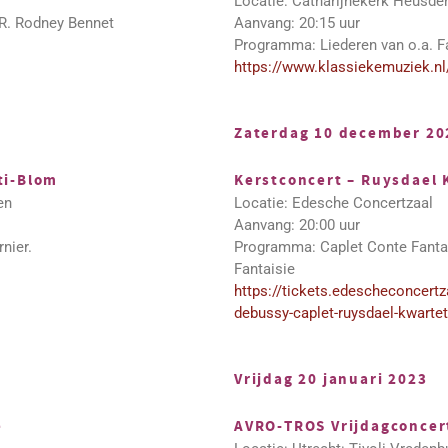
Locatie: Catharijnekerk Heusde
 R. Rodney Bennet
Aanvang: 20:15 uur
Programma: Liederen van o.a. Fa
https://www.klassiekemuziek.nl
Zaterdag 10 december 20
ti-Blom
Kerstconcert – Ruysdael 
en
Locatie: Edesche Concertzaal
Aanvang: 20:00 uur
nier.
Programma: Caplet Conte Fantas
Fantaisie
https://tickets.edescheconcertz
debussy-caplet-ruysdael-kwartet
Vrijdag 20 januari 2023
e
AVRO-TROS Vrijdagconcert